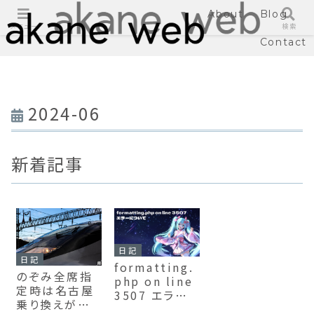
About
Blog
メニュー
検索
Contact
2024-06
新着記事
日記
日記
formatting.
のぞみ全席指
php on line
定時は名古屋
3507 エラー
乗り換えがベ
が出るときの