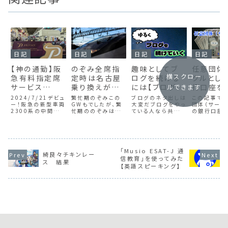
日記
日記
日記
日記
【神の通勤】阪
のぞみ全席指
趣味としてブ
任意団体
横スクロー
急有料指定席
定時は名古屋
ログを続ける
クルとし
サービス
乗り換えがベ
には【ブログ運
行口座を
ルできます
『PRiVACE』
ターという話
営・ネタ探し】
してみた
2024/7/21デビュ
繁忙期のぞみこの
ブログのネタ出しは
この記事では
に乗ってみた
ー！阪急の新型車両
（下り）
GWもでしたが、繁
大変だブログをやっ
なき社団
団体（サーク
2300系の中間車
忙期ののぞみは全
ている人なら共感し
の銀行口座
《プライベー
に、指定席が導入さ
席指定化されます。
てもらえると思う
方を、実際の
ス》
れる運びとなりまし
普段なら１～３号車
が、ネタには結構困
踏まえて解説
た。阪急の新車なん
が自由席ですが、そ
る。私の場合、ゲー
す。会則の作
ていつぶりかと思っ
こも指定席になる
ム攻略や日記など
ど、ポイント
て調べたところ、
形ですね。自由席需
の雑記ブログを運
えれば案外
2013年ぶりらしい
要はそれなりにあ
「Musio ESAT-J 通
営しているが、それ
できます。
綺良々チキンレー
です。現状、大阪ー
るようで、指定席化
でも無限にアイデア
信教育」を使ってみた
ス 結果
京都間の有料特急
することで人の流れ
が沸いてくるわけで
【英語スピーキング】
は、京阪のプレミア
込みを抑えようとい
はない。特に、ゲー
ムカーとJRのサン
う目的があるのだ
ム攻略なんかは大
ダ...
と思います。そも...
手が割と強い。...