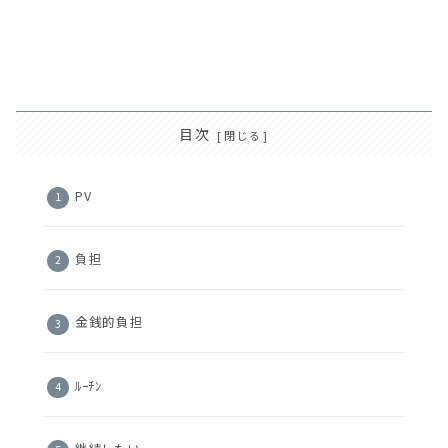
目次
PV
負担
金銭的負担
ﾙｰﾁﾝ